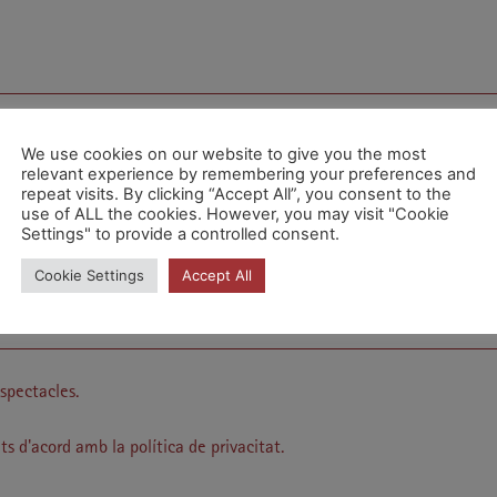
We use cookies on our website to give you the most
relevant experience by remembering your preferences and
repeat visits. By clicking “Accept All”, you consent to the
use of ALL the cookies. However, you may visit "Cookie
Settings" to provide a controlled consent.
Cookie Settings
Accept All
espectacles.
ts d'acord amb la política de privacitat.