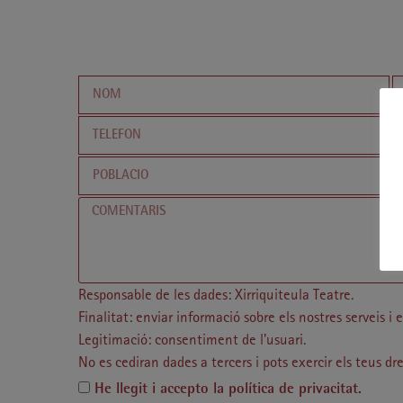
Responsable de les dades: Xirriquiteula Teatre.
Finalitat: enviar informació sobre els nostres serveis i 
Legitimació: consentiment de l'usuari.
No es cediran dades a tercers i pots exercir els teus dre
He llegit i accepto la
política de privacitat
.