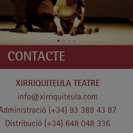
CONTACTE
XIRRIQUITEULA TEATRE
info@xirriquiteula.com
Administració (+34) 93 389 43 87
Distribució (+34) 648 048 336