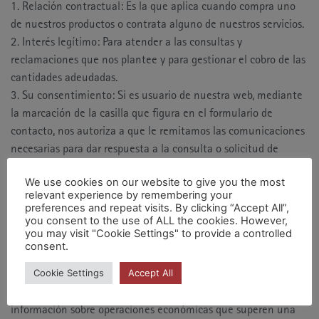
1. Relación contractual: Es la que aplica cuando compra uno
de nuestros productos o contrata alguno de nuestros servicios.
2. Interés legítimo: Para atender a las consultas y
reclamaciones que nos plantee y para gestionar el cobro de las
cantidades adeudadas.
3. Su consentimiento: Si es usuario de nuestra web, mediante
la marcación de la casilla que figura en el formulario de
contacto, nos autoriza a que le remitamos las comunicaciones
necesarias para dar respuesta a la consulta o solicitud de
información planteada.
We use cookies on our website to give you the most
relevant experience by remembering your
Destinatarios
preferences and repeat visits. By clicking “Accept All”,
you consent to the use of ALL the cookies. However,
No cedemos sus datos personales a nadie, a excepción de
you may visit "Cookie Settings" to provide a controlled
aquellas entidades públicas o privadas a las cuales estemos
consent.
obligados a facilitar sus datos personales con motivo del
Cookie Settings
Accept All
cumplimiento de alguna ley. Por poner un ejemplo, la Ley
Tributaria obliga a facilitar a la Agencia Tributaria determinada
información sobre operaciones económicas que superen una