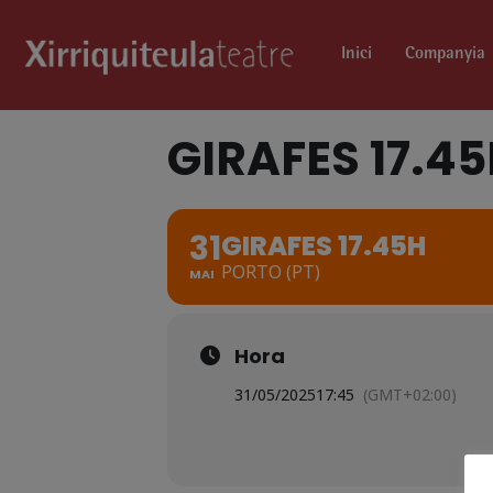
Inici
Companyia
GIRAFES 17.4
31
GIRAFES 17.45H
PORTO (PT)
MAI
Hora
31/05/2025
17:45
(GMT+02:00)