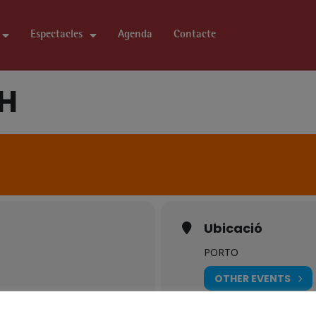
Espectacles
Agenda
Contacte
5H
Ubicació
PORTO
OTHER EVENTS