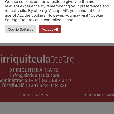
We use cookies on our website to give you the most
relevant experience by remembering your preferences and
repeat visits. By clicking “Accept All”, you consent to the
use of ALL the cookies. However, you may visit "Cookie
Settings" to provide a controlled consent.
n comentari.
Cookie Settings
Accept All
XIRRIQUITEULA TEATRE
info@xirriquiteula.com
Administració (+34) 93 389 43 87
Distribució (+34) 648 048 336
POLÍTICA DE COOKIES
POLÍTICA DE PRIVACI