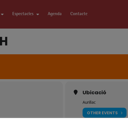
Espectacles
Agenda
Contacte
0H
Ubicació
Aurillac
OTHER EVENTS