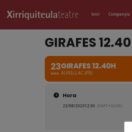
Inici
Companyia
GIRAFES 12.4
23
GIRAFES 12.40H
AURILLAC (FR)
AGO
Hora
23/08/2023
12:30
(GMT+02:00)