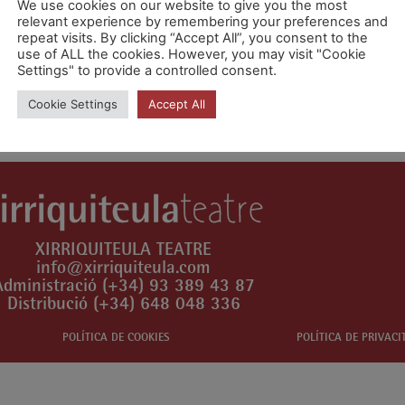
We use cookies on our website to give you the most
relevant experience by remembering your preferences and
repeat visits. By clicking “Accept All”, you consent to the
use of ALL the cookies. However, you may visit "Cookie
Settings" to provide a controlled consent.
n comentari.
Cookie Settings
Accept All
XIRRIQUITEULA TEATRE
info@xirriquiteula.com
Administració (+34) 93 389 43 87
Distribució (+34) 648 048 336
POLÍTICA DE COOKIES
POLÍTICA DE PRIVACI