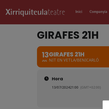
Inici
Companyia
GIRAFES 21H
13
GIRAFES 21H
NIT EN VETLA/BENICARLÓ
JUL
Hora
13/07/2024
21:00
(GMT+02:00)