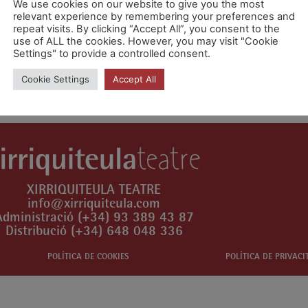
We use cookies on our website to give you the most
relevant experience by remembering your preferences and
repeat visits. By clicking “Accept All”, you consent to the
use of ALL the cookies. However, you may visit "Cookie
Settings" to provide a controlled consent.
n comentari.
Cookie Settings
Accept All
XIRRIQUITEULA TEATRE
info@xirriquiteula.com
Administració (+34) 93 389 43 87
Distribució (+34) 648 048 336
POLÍTICA DE COOKIES
POLÍTICA DE PRIVACI