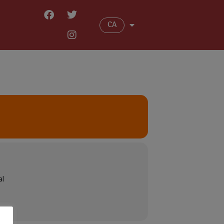
CA
al