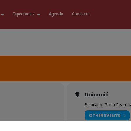
Espectacles
Agenda
Contacte
Ubicació
Benicarló -Zona Peaton
OTHER EVENTS