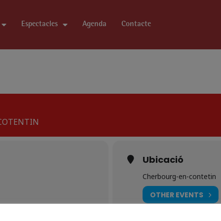
Espectacles
Agenda
Contacte
COTENTIN
Ubicació
Cherbourg-en-contetin
OTHER EVENTS