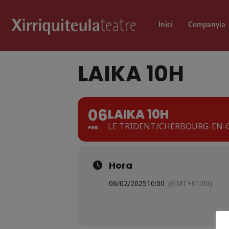
Inici
Companyia
LAIKA 10H
06
LAIKA 10H
LE TRIDENT/CHERBOURG-EN-
FEB
Hora
06/02/2025
10:00
(GMT+01:00)