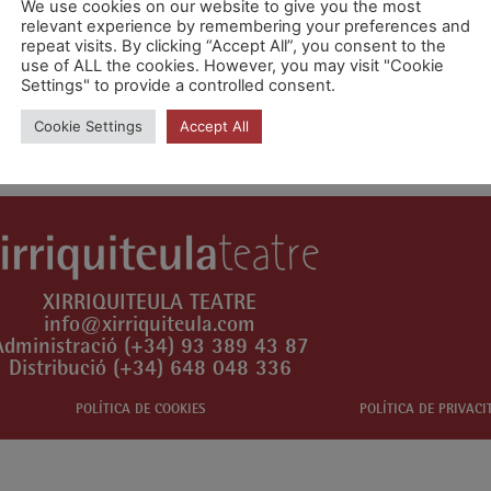
We use cookies on our website to give you the most
relevant experience by remembering your preferences and
repeat visits. By clicking “Accept All”, you consent to the
use of ALL the cookies. However, you may visit "Cookie
Settings" to provide a controlled consent.
n comentari.
Cookie Settings
Accept All
XIRRIQUITEULA TEATRE
info@xirriquiteula.com
Administració (+34) 93 389 43 87
Distribució (+34) 648 048 336
POLÍTICA DE COOKIES
POLÍTICA DE PRIVACI