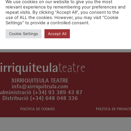
We use cookies on our website to give you the most
relevant experience by remembering your preferences and
repeat visits. By clicking “Accept All”, you consent to the
use of ALL the cookies. However, you may visit "Cookie
Settings" to provide a controlled consent.
n comentari.
Cookie Settings
Accept All
XIRRIQUITEULA TEATRE
info@xirriquiteula.com
Administració (+34) 93 389 43 87
Distribució (+34) 648 048 336
POLÍTICA DE COOKIES
POLÍTICA DE PRIVACI