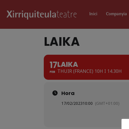
Inici
Companyia
LAIKA
17
LAIKA
THUIR (FRANCE) 10H I 14.30H
FEB
Hora
17/02/2023
10:00
(GMT+01:00)