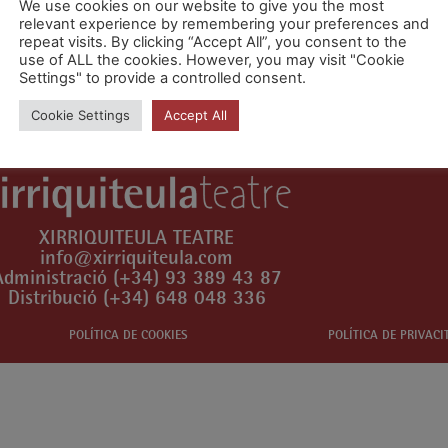
We use cookies on our website to give you the most
relevant experience by remembering your preferences and
repeat visits. By clicking “Accept All”, you consent to the
n comentari.
use of ALL the cookies. However, you may visit "Cookie
Settings" to provide a controlled consent.
Cookie Settings
Accept All
XIRRIQUITEULA TEATRE
info@xirriquiteula.com
Administració (+34) 93 389 43 87
Distribució (+34) 648 048 336
POLÍTICA DE COOKIES
POLÍTICA DE PRIVACI