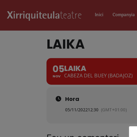
Inici
Companyia
LAIKA
05
LAIKA
CABEZA DEL BUEY (BADAJOZ)
NOV
Hora
05/11/2022
12:30
(GMT+01:00)