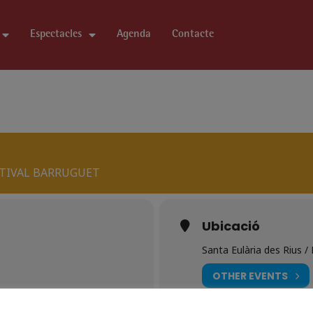
Espectacles
Agenda
Contacte
ESTIVAL BARRUGUET
Ubicació
Santa Eulària des Rius /
OTHER EVENTS