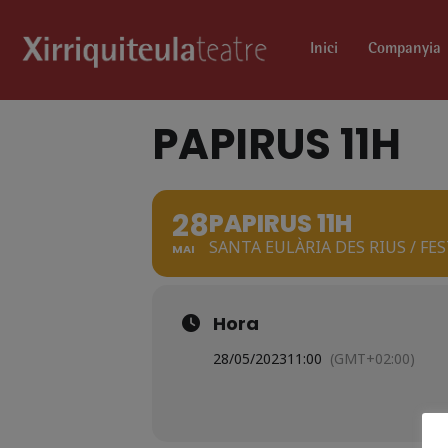
Inici
Companyia
PAPIRUS 11H
28
PAPIRUS 11H
SANTA EULÀRIA DES RIUS / F
MAI
Hora
28/05/2023
11:00
(GMT+02:00)