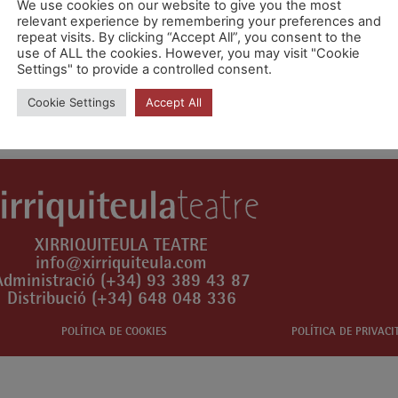
We use cookies on our website to give you the most
relevant experience by remembering your preferences and
repeat visits. By clicking “Accept All”, you consent to the
use of ALL the cookies. However, you may visit "Cookie
Settings" to provide a controlled consent.
n comentari.
Cookie Settings
Accept All
XIRRIQUITEULA TEATRE
info@xirriquiteula.com
Administració (+34) 93 389 43 87
Distribució (+34) 648 048 336
POLÍTICA DE COOKIES
POLÍTICA DE PRIVACI