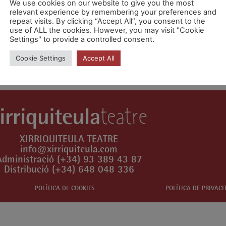
We use cookies on our website to give you the most
relevant experience by remembering your preferences and
repeat visits. By clicking “Accept All”, you consent to the
use of ALL the cookies. However, you may visit "Cookie
Settings" to provide a controlled consent.
n comentari.
Cookie Settings
Accept All
XIRRIQUITEULA TEATRE
info@xirriquiteula.com
Administració (+34) 93 389 43 87
Distribució (+34) 648 048 336
POLÍTICA DE COOKIES
POLÍTICA DE PRIVACI