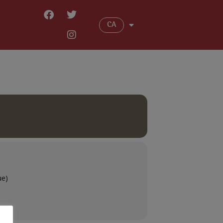
CA
ue)