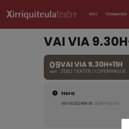
Inici
Companyia
VAI VIA 9.30H
09
VAI VIA 9.30H+11H
ZEBU TEATER / COPENHAGUE
OCT
Hora
09/10/2024
09:30
(GMT+02:00)