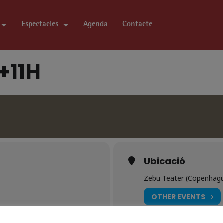
Espectacles
Agenda
Contacte
+11H
Ubicació
Zebu Teater (Copenhag
OTHER EVENTS