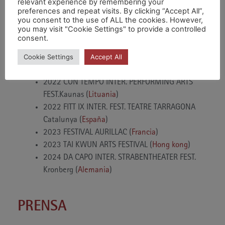
relevant experience by remembering your
2019 CHAOYANG INTERNATIONAL SPRING CARNIVAL
preferences and repeat visits. By clicking “Accept All”,
you consent to the use of ALL the cookies. However,
Beijing (
China
)
you may visit "Cookie Settings" to provide a controlled
2019 INTERNATIONAL THEATER FESTIVAL FOR
consent.
YOUNG AUDIENCE Iasi (
Rumania
)
Cookie Settings
Accept All
2021 FESTES de la MERCÈ Barcelona (
España
)
2022 AALBORG CARNIVAL Aalborg (
Dinamarca
)
2022 CON TEMPO INTER. PERFORMING ARTS
FEST.Kaunas (
Lituania
)
2022 FITT IX INTER. FEST. TEATRE TARRAGONA
Catalunya (
España
)
2023 FESTIVAL AURILLAC (
Francia
)
2023 TAI KWUN ARTS FESTIVAL (
Hong kong
)
2024 DA CAPO INTER. STRABENTHEATER FEST.
Kronberg (
Alemania
)
PRENSA