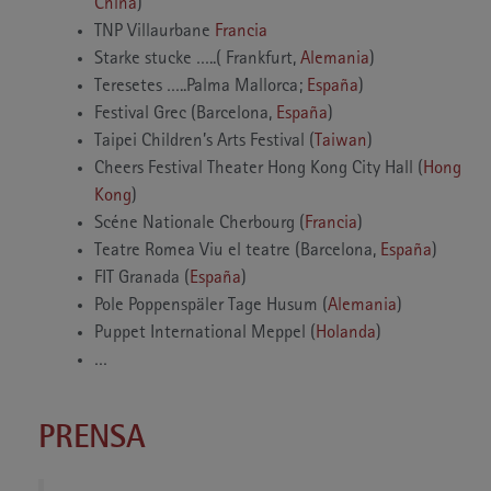
China
)
TNP Villaurbane
Francia
Starke stucke …..( Frankfurt,
Alemania
)
Teresetes …..Palma Mallorca;
España
)
Festival Grec (Barcelona,
España
)
Taipei Children’s Arts Festival (
Taiwan
)
Cheers Festival Theater Hong Kong City Hall (
Hong
Kong
)
Scéne Nationale Cherbourg (
Francia
)
Teatre Romea Viu el teatre (Barcelona,
España
)
FIT Granada (
España
)
Pole Poppenspäler Tage Husum (
Alemania
)
Puppet International Meppel (
Holanda
)
…
PRENSA