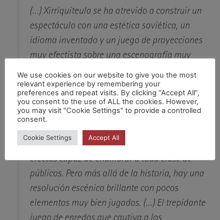
(…) Xirriquiteula se ha atrevido a construir un
espectáculo con una estética soviética, un
idioma inventado y un juego de proyecciones
muy efectista sobre una escenografía muy
depurada. Es un trabajo precioso Y valiente.
We use cookies on our website to give you the most
relevant experience by remembering your
Xirriquiteula no elude incluir argumentos
preferences and repeat visits. By clicking “Accept All”,
dramáticos en las obras teatrales.
you consent to the use of ALL the cookies. However,
you may visit "Cookie Settings" to provide a controlled
Jordi Bordes, 15 marzo 2019
consent.
Cookie Settings
Accept All
(…) “Laika” deviene una preciosa historia de
efectos capaz de enamorar a toda clase de
públicos. Pero más allá de la historia, hay una
resolución escénica brillante con pocos
elementos muy bien jugados. (…) El trepidante
juego de enredos que cautiva a los