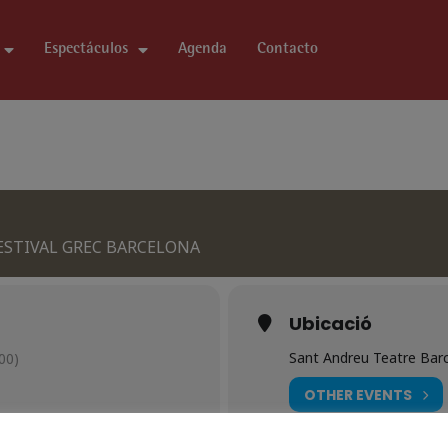
Espectáculos
Agenda
Contacto
FESTIVAL GREC BARCELONA
Ubicació
Sant Andreu Teatre Bar
00)
OTHER EVENTS