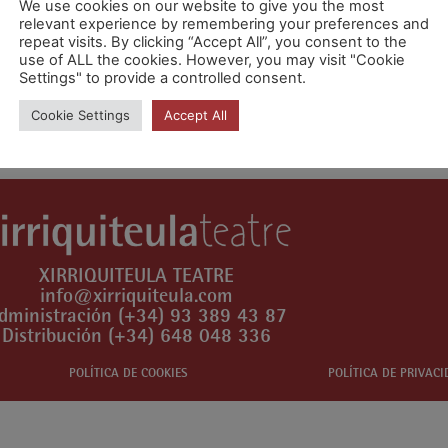
We use cookies on our website to give you the most
relevant experience by remembering your preferences and
repeat visits. By clicking “Accept All”, you consent to the
use of ALL the cookies. However, you may visit "Cookie
Settings" to provide a controlled consent.
ra publicar un comentario.
Cookie Settings
Accept All
XIRRIQUITEULA TEATRE
info@xirriquiteula.com
dministración (+34) 93 389 43 87
Distribución (+34) 648 048 336
POLÍTICA DE COOKIES
POLÍTICA DE PRIVAC