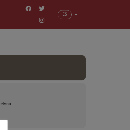
ES
celona