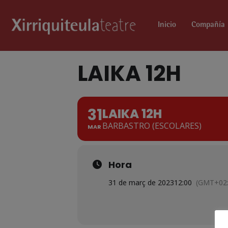
Inicio
Compañía
LAIKA 12H
31
LAIKA 12H
BARBASTRO (ESCOLARES)
MAR
Hora
31 de març de 2023
12:00
(GMT+02: