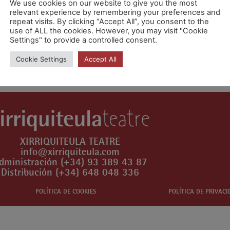
We use cookies on our website to give you the most
relevant experience by remembering your preferences and
repeat visits. By clicking “Accept All”, you consent to the
use of ALL the cookies. However, you may visit "Cookie
Settings" to provide a controlled consent.
ra publicar un comentario.
Cookie Settings
Accept All
XIRRIQUITEULA TEATRE
info@xirriquiteula.com
dministración (+34) 93 389 43 87
Distribución (+34) 648 048 336
POLÍTICA DE COOKIES
POLÍTICA DE PRIVAC