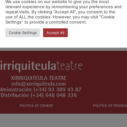
We use cookies on our website to give you the most
relevant experience by remembering your preferences and
repeat visits. By clicking “Accept All”, you consent to the
use of ALL the cookies. However, you may visit "Cookie
Settings" to provide a controlled consent.
ra publicar un comentario.
Cookie Settings
Accept All
XIRRIQUITEULA TEATRE
info@xirriquiteula.com
dministración (+34) 93 389 43 87
Distribución (+34) 648 048 336
POLÍTICA DE COOKIES
POLÍTICA DE PRIVAC