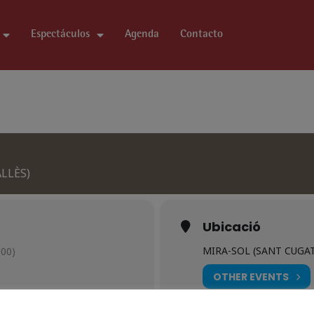
Espectáculos
Agenda
Contacto
LLÈS)
Ubicació
MIRA-SOL (SANT CUGAT
00)
OTHER EVENTS